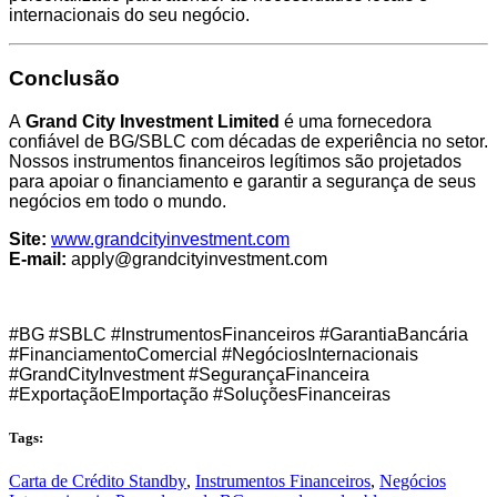
internacionais do seu negócio.
Conclusão
A
Grand City Investment Limited
é uma fornecedora
confiável de BG/SBLC com décadas de experiência no setor.
Nossos instrumentos financeiros legítimos são projetados
para apoiar o financiamento e garantir a segurança de seus
negócios em todo o mundo.
Site:
www.grandcityinvestment.com
E-mail:
apply@grandcityinvestment.com
#BG
#SBLC
#InstrumentosFinanceiros
#GarantiaBanc
á
ria
#FinanciamentoComercial
#Neg
ó
ciosInternacionais
#GrandCityInvestment
#Seguran
ç
aFinanceira
#Exporta
çã
oEImporta
çã
o
#Solu
çõ
esFinanceiras
Tags:
Carta de Crédito Standby
,
Instrumentos Financeiros
,
Negócios