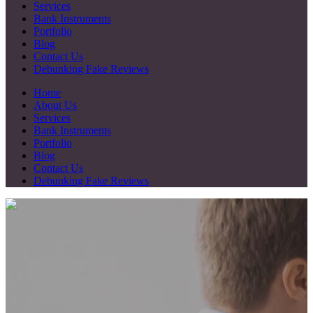
Services
Bank Instruments
Portfolio
Blog
Contact Us
Debunking Fake Reviews
Home
About Us
Services
Bank Instruments
Portfolio
Blog
Contact Us
Debunking Fake Reviews