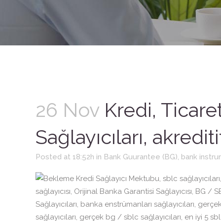
26 Nov
Kredi, Ticare
Sağlayıcıları, akrediti
Posted at 18:52h
in
Bank Guurantee (BG)
,
bank instr