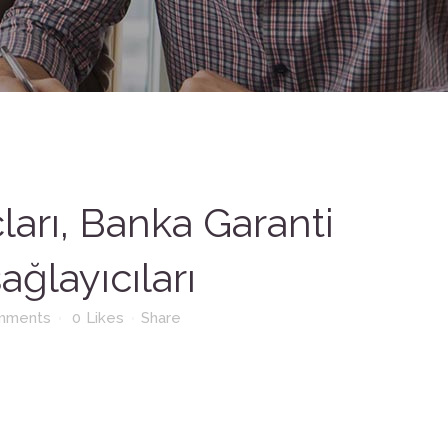
ları, Banka Garanti
sağlayıcıları
mments
0
Likes
Share