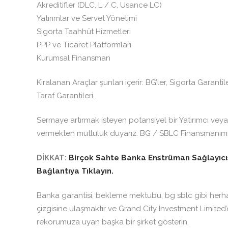
Akreditifler (DLC, L / C, Usance LC)
Yatırımlar ve Servet Yönetimi
Sigorta Taahhüt Hizmetleri
PPP ve Ticaret Platformları
Kurumsal Finansman
Kiralanan Araçlar şunları içerir: BG’ler, Sigorta Gara
Taraf Garantileri.
Sermaye artırmak isteyen potansiyel bir Yatırımcı veya İl
vermekten mutluluk duyarız. BG / SBLC Finansmanımız, s
DİKKAT:
Birçok Sahte Banka Enstrüman Sağlayıcısı
Bağlantıya Tıklayın.
Banka garantisi, bekleme mektubu, bg sblc gibi herhan
çizgisine ulaşmaktır ve Grand City Investment Limited’
rekorumuza uyan başka bir şirket gösterin.