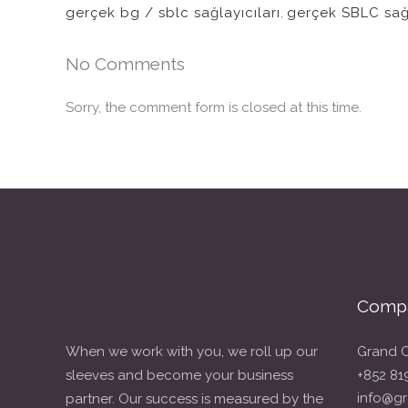
gerçek bg / sblc sağlayıcıları
,
gerçek SBLC sağl
No Comments
Sorry, the comment form is closed at this time.
Compa
When we work with you, we roll up our
Grand C
sleeves and become your business
+852 81
info@gr
partner. Our success is measured by the