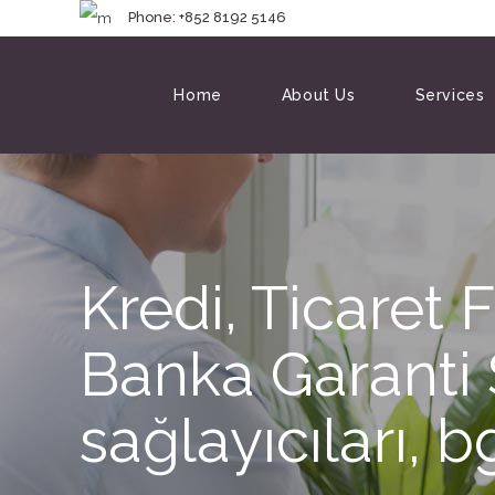
Phone: +852 8192 
Home
About Us
Services
Kredi, Ticaret 
Banka Garanti S
sağlayıcıları, b