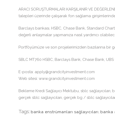
ARACI SORUŞTURMALARI KARŞILANIR VE DEĞERLENDİRİLİR:
talepleri üzerinde çalışarak fon sağlama girişimlerind
Barclays bankası, HSBC, Chase Bank, Standard Charter
değerli anlaşmalar yapmanıza nasıl yardımcı olabilec
Portföyümüze ve son projelerimizden bazılarına bir g
SBLC MT760 HSBC, Barclays Bank, Chase Bank, UBS ve
E-posta: apply@grandcityinvestment.com
Web sitesi: www.grandcityinvestment.com
Bekleme Kredi Sağlayıcı Mektubu, sblc sağlayıcıları, ba
gerçek sblc sağlayıcıları, gerçek bg / sblc sağlayıcıları
Tags:
banka enstrümanları sağlayıcıları
,
banka g