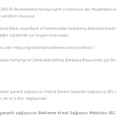
 Brokerlerimiz tavsiye için% 2 komisyon alır. Müşterilere ve a
e yardımcı oluyoruz.
ed Bank veya Bank of America’dan Kiralanmış Bekleme Kredi Mek
eğini öğrenmek için bugün bize ulaşın.
öz atın: https://grandcityinvestment.com/portfolio/
ya herhangi bir Derecelendirilmiş Bankaya Başvurmak İçin Bura
nka garanti sağlayıcısı, Orijinal Banka Garantisi Sağlayıcısı, BG 
, en iyi 5 sblc sağlayıcıları
aranti sağlayıcısı
,
Bekleme Kredi Sağlayıcı Mektubu
,
BG 