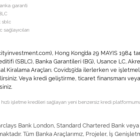
banka garanti
SBLC
k sblc
c sağlayıcıları
tyinvestment.com), Hong Kong’da 29 MAYIS 1984 tarih
itifi (SBLC), Banka Garantileri (BG), Usance LC, Akredit
sal Kiralama Araçları. Covid19’da ilerlerken ve işletme
iniz. Veya kredi geliştirme, ticaret finansmanı veya it
iniz.
ızlı işletme kredileri sağlayan yeni benzersiz kredi platformumu
clays Bank London, Standard Chartered Bank veya h
aktadır. Tüm Banka Araçlarımız, Projeler, İş Genişle