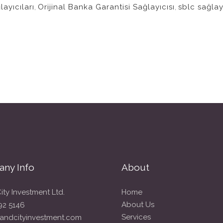
ayıcıları
,
Orijinal Banka Garantisi Sağlayıcısı
,
sblc sağlayı
ny Info
About
ity Investment Ltd.
Home
About Us
92 5146
Services
andcityinvestment.com