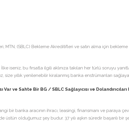
ntileri, MTN, (SBLC) Bekleme Akreditifleri ve satın alma için bek
ke iseniz, bu fırsatla ilgili aklınıza takılan her türlü soruyu yanı
ize yıllık yenilenebilir kiralanmış banka enstrümanları sağlayar
 Var ve Sahte Bir BG / SBLC Sağlayıcısı ve Dolandırıcıları 
gi bir banka aracının ihracı, leasingi, finansmanı ve paraya çe
de üstün olduğumuz şey budur. 37 yılı aşkın süredir başarılı bir 