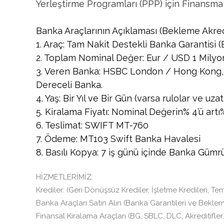
Yerleştirme Programları (PPP) için Finansman 
Banka Araçlarının Açıklaması (Bekleme Akredit
1. Araç: Tam Nakit Destekli Banka Garantisi (
2. Toplam Nominal Değer: Eur / USD 1 Milyon
3. Veren Banka: HSBC London / Hong Kong,
Dereceli Banka.
4. Yaş: Bir Yıl ve Bir Gün (varsa rulolar ve uza
5. Kiralama Fiyatı: Nominal Değerin% 4’ü ar
6. Teslimat: SWIFT MT-760
7. Ödeme: MT103 Swift Banka Havalesi
8. Basılı Kopya: 7 iş günü içinde Banka Gümr
HİZMETLERİMİZ:
Krediler: (Geri Dönüşsüz Krediler, İşletme Kredileri, Tem
Banka Araçları Satın Alın (Banka Garantileri ve Bekleme
Finansal Kiralama Araçları (BG, SBLC, DLC, Akreditifler