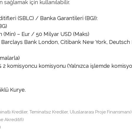
sağlamak için kullanılabilir.
ifleri (SBLC) / Banka Garantileri (BG)):
BG)
 (Min) – Eur / 50 Milyar USD (Maks)
 Barclays Bank London, Citibank New York, Deutsch
tmalarla)
tı% 2 komisyoncu komisyonu (Yalnızca işlemde komisyon
üklü Kurye.
inatlı Krediler, Teminatsız Krediler, Uluslararası Proje Finansmanı)
 Akreditifi)
)