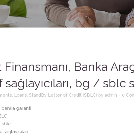
t Finansmanı, Banka Araç
f sağlayıcıları, bg / sblc 
uments
,
Loans
,
StandBy Letter of Credit (SBLC)
by
admin
0 Co