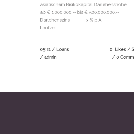
asiatischem Risikokapital Darlehenshö
ab € 1,000.000,-- bis € 500.000.000,--
Darlehenszins: 3 % p.A.
Laufzeit: ...
05:21 /
Loans
0
Likes
S
/ admin
0 Comm