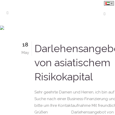
Risikokapital Tag
18
Darlehensangeb
May
von asiatischem
Risikokapital
Sehr geehrte Damen und Herren, ich bin auf
Suche nach einer Business-Finanzierung un
bitte um Ihre Kontaktaufnahme Mit freundli
Grüßen Darlehensangebot von