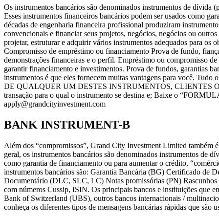
Os instrumentos bancários são denominados instrumentos de dívida (pap
Esses instrumentos financeiros bancários podem ser usados como gara
décadas de engenharia financeira profissional produziram instrumento
convencionais e financiar seus projetos, negócios, negócios ou outros
projetar, estruturar e adquirir vários instrumentos adequados para o
Compromisso de empréstimo ou financiamento Prova de fundo, fianças ba
demonstrações financeiras e o perfil. Empréstimo ou compromisso de 
garantir financiamento e investimentos. Prova de fundos, garantias banc
instrumentos é que eles fornecem muitas vantagens para você. Tudo
DE QUALQUER UM DESTES INSTRUMENTOS, CLIENTES OU POTENCIA
transação para o qual o instrumento se destina e; Baixe o “FOR
apply@grandcityinvestment.com
BANK INSTRUMENT-B
Além dos “compromissos”, Grand City Investment Limited também é um
geral, os instrumentos bancários são denominados instrumentos de dív
como garantia de financiamento ou para aumentar o crédito, “comérc
instrumentos bancários são: Garantia Bancária (BG) Certificado de 
Documentário (DLC, SLC, LC) Notas promissórias (PN) Rascunhos b
com números Cussip, ISIN. Os principais bancos e instituições que 
Bank of Switzerland (UBS), outros bancos internacionais / multinaci
conheça os diferentes tipos de mensagens bancárias rápidas que são usa