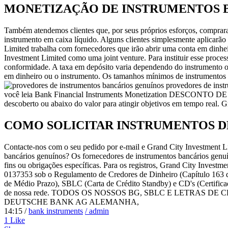
MONETIZAÇÃO DE INSTRUMENTOS 
Também atendemos clientes que, por seus próprios esforços, comprara
instrumento em caixa líquido. Alguns clientes simplesmente aplicarão
Limited trabalha com fornecedores que irão abrir uma conta em dinh
Investment Limited como uma joint venture. Para instituir esse proce
conformidade. A taxa em depósito varia dependendo do instrumento ou 
em dinheiro ou o instrumento. Os tamanhos mínimos de instrumentos 
provedores de instr
você leia Bank Financial Instruments Monetization DESCONTO D
descoberto ou abaixo do valor para atingir objetivos em tempo real. G
COMO SOLICITAR INSTRUMENTOS D
Contacte-nos com o seu pedido por e-mail e Grand City Investment Li
bancários genuínos? Os fornecedores de instrumentos bancários genuín
fins ou obrigações específicas. Para os registros, Grand City Inv
0137353 sob o Regulamento de Credores de Dinheiro (Capítulo 163 d
de Médio Prazo), SBLC (Carta de Crédito Standby) e CD's (Certificad
de nossa rede. TODOS OS NOSSOS BG, SBLC E LETRAS
DEUTSCHE BANK AG ALEMANHA,
14:15 /
bank instruments
/ admin
1
Like