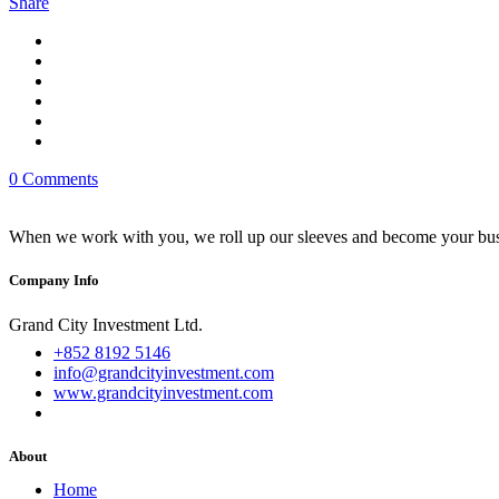
Share
0 Comments
When we work with you, we roll up our sleeves and become your busi
Company Info
Grand City Investment Ltd.
+852 8192 5146
info@grandcityinvestment.com
www.grandcityinvestment.com
About
Home