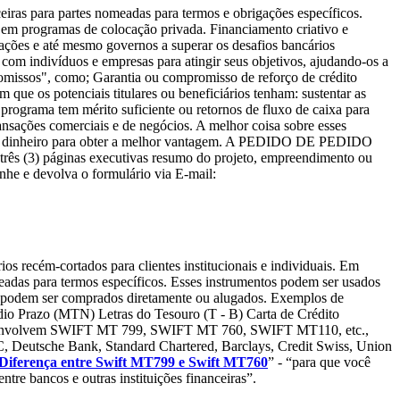
ceiras para partes nomeadas para termos e obrigações específicos.
r em programas de colocação privada. Financiamento criativo e
zações e até mesmo governos a superar os desafios bancários
 com indivíduos e empresas para atingir seus objetivos, ajudando-os a
promissos", como; Garantia ou compromisso de reforço de crédito
que os potenciais titulares ou beneficiários tenham: sustentar as
rograma tem mérito suficiente ou retornos de fluxo de caixa para
transações comerciais e de negócios. A melhor coisa sobre esses
da a dinheiro para obter a melhor vantagem. A PEDIDO DE PEDIDO
áginas executivas resumo do projeto, empreendimento ou
 e devolva o formulário via E-mail:
 recém-cortados para clientes institucionais e individuais. Em
meadas para termos específicos. Esses instrumentos podem ser usados
os podem ser comprados diretamente ou alugados. Exemplos de
dio Prazo (MTN) Letras do Tesouro (T - B) Carta de Crédito
ente envolvem SWIFT MT 799, SWIFT MT 760, SWIFT MT110, etc.,
C, Deutsche Bank, Standard Chartered, Barclays, Credit Swiss, Union
Diferença entre Swift MT799 e Swift MT760
” - “para que você
ntre bancos e outras instituições financeiras”.