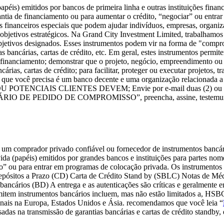
éis) emitidos por bancos de primeira linha e outras instituições finan
ntia de financiamento ou para aumentar o crédito, “negociar” ou entra
s financeiros especiais que podem ajudar indivíduos, empresas, organi
 objetivos estratégicos. Na Grand City Investment Limited, trabalhamos
s objetivos designados. Esses instrumentos podem vir na forma de "com
ncárias, cartas de crédito, etc. Em geral, estes instrumentos permitem 
financiamento; demonstrar que o projeto, negócio, empreendimento ou p
árias, cartas de crédito; para facilitar, proteger ou executar projetos, 
 o que você precisa é um banco decente e uma organização relaciona
IS CLIENTES DEVEM; Envie por e-mail duas (2) ou três (3) p
MULÁRIO DE PEDIDO DE COMPROMISSO”, preencha, assine, testemunhe
 comprador privado confiável ou fornecedor de instrumentos bancários
ida (papéis) emitidos por grandes bancos e instituições para partes no
io” ou para entrar em programas de colocação privada. Os instrument
Depósitos a Prazo (CD) Carta de Crédito Stand by (SBLC) Notas de Mé
ancários (BD) A entrega e as autenticações são críticas e geralm
emitem instrumentos bancários incluem, mas não estão limitados a, HSB
onais na Europa, Estados Unidos e Ásia. recomendamos que você leia “
das na transmissão de garantias bancárias e cartas de crédito standby, e