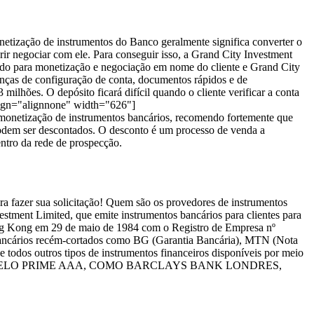
etização de instrumentos do Banco geralmente significa converter o
ir negociar com ele. Para conseguir isso, a Grand City Investment
ado para monetização e negociação em nome do cliente e Grand City
anças de configuração de conta, documentos rápidos e de
lhões. O depósito ficará difícil quando o cliente verificar a conta
align="alignnone" width="626"]
 monetização de instrumentos bancários, recomendo fortemente que
ser descontados. O desconto é um processo de venda a
entro da rede de prospecção.
ra fazer sua solicitação! Quem são os provedores de instrumentos
stment Limited, que emite instrumentos bancários para clientes para
ong Kong em 29 de maio de 1984 com o Registro de Empresa nº
bancários recém-cortados como BG (Garantia Bancária), MTN (Nota
todos outros tipos de instrumentos financeiros disponíveis por meio
S PELO PRIME AAA, COMO BARCLAYS BANK LONDRES,