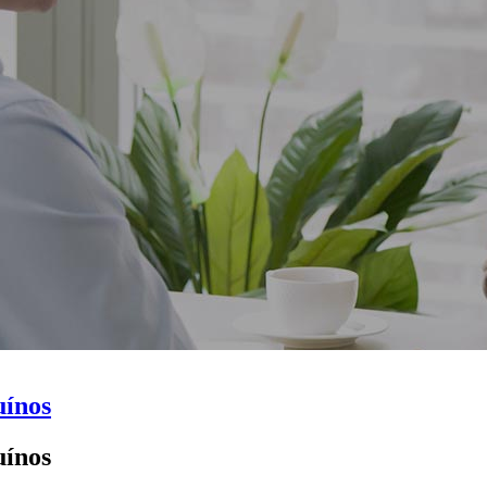
uínos
uínos