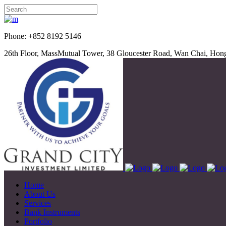
Phone: +852 8192 5
26th Floor, MassMutual Tower, 38 Gloucester Road, Wan Chai, Ho
Home
About Us
Services
Bank Instruments
Portfolio