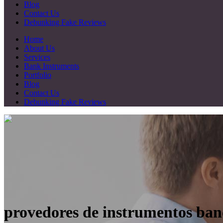
Blog
Contact Us
Debunking Fake Reviews
Home
About Us
Services
Bank Instruments
Portfolio
Blog
Contact Us
Debunking Fake Reviews
provedores de instrumentos ban