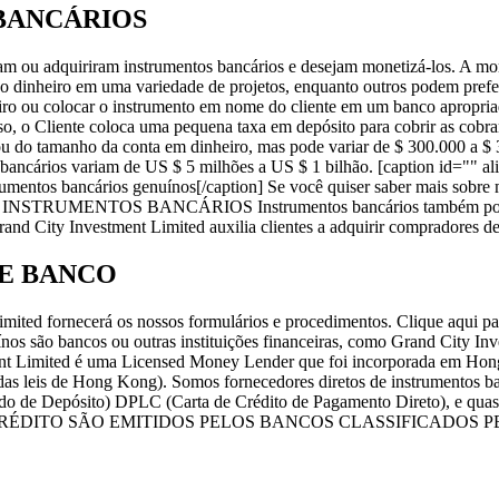
BANCÁRIOS
m ou adquiriram instrumentos bancários e desejam monetizá-los. A mon
 o dinheiro em uma variedade de projetos, enquanto outros podem prefer
eiro ou colocar o instrumento em nome do cliente em um banco apropri
sso, o Cliente coloca uma pequena taxa em depósito para cobrir as cobr
do tamanho da conta em dinheiro, mas pode variar de $ 300.000 a $ 3 mi
bancários variam de US $ 5 milhões a US $ 1 bilhão. [caption id="" 
umentos bancários genuínos[/caption] Se você quiser saber mais sobre
E INSTRUMENTOS BANCÁRIOS Instrumentos bancários também podem 
rand City Investment Limited auxilia clientes a adquirir compradores d
E BANCO
mited fornecerá os nossos formulários e procedimentos. Clique aqui pa
os são bancos ou outras instituições financeiras, como Grand City Inve
estment Limited é uma Licensed Money Lender que foi incorporada em H
as leis de Hong Kong). Somos fornecedores diretos de instrumentos 
o de Depósito) DPLC (Carta de Crédito de Pagamento Direto), e quase 
 DE CRÉDITO SÃO EMITIDOS PELOS BANCOS CLASSIFICADO