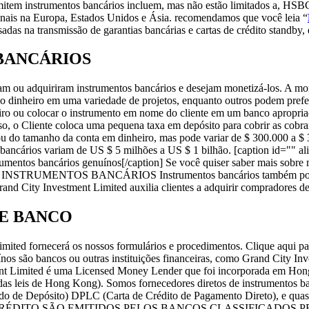
emitem instrumentos bancários incluem, mas não estão limitados a, HSB
onais na Europa, Estados Unidos e Ásia. recomendamos que você leia “
das na transmissão de garantias bancárias e cartas de crédito standby, e
BANCÁRIOS
m ou adquiriram instrumentos bancários e desejam monetizá-los. A mon
 o dinheiro em uma variedade de projetos, enquanto outros podem prefer
eiro ou colocar o instrumento em nome do cliente em um banco apropri
sso, o Cliente coloca uma pequena taxa em depósito para cobrir as cobr
do tamanho da conta em dinheiro, mas pode variar de $ 300.000 a $ 3 mi
bancários variam de US $ 5 milhões a US $ 1 bilhão. [caption id="" 
umentos bancários genuínos[/caption] Se você quiser saber mais sobre
E INSTRUMENTOS BANCÁRIOS Instrumentos bancários também podem 
rand City Investment Limited auxilia clientes a adquirir compradores d
E BANCO
mited fornecerá os nossos formulários e procedimentos. Clique aqui pa
os são bancos ou outras instituições financeiras, como Grand City Inve
estment Limited é uma Licensed Money Lender que foi incorporada em H
as leis de Hong Kong). Somos fornecedores diretos de instrumentos 
o de Depósito) DPLC (Carta de Crédito de Pagamento Direto), e quase 
 DE CRÉDITO SÃO EMITIDOS PELOS BANCOS CLASSIFICADO