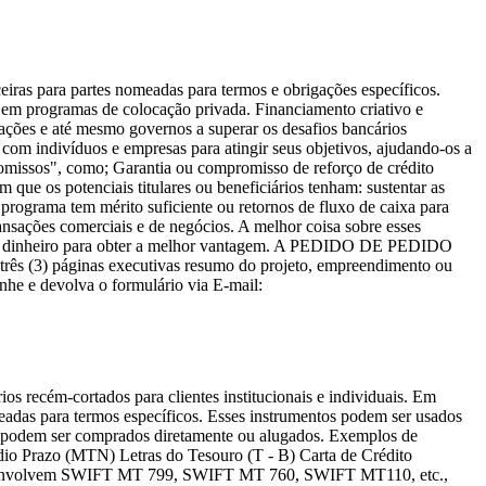
ceiras para partes nomeadas para termos e obrigações específicos.
r em programas de colocação privada. Financiamento criativo e
zações e até mesmo governos a superar os desafios bancários
 com indivíduos e empresas para atingir seus objetivos, ajudando-os a
promissos", como; Garantia ou compromisso de reforço de crédito
que os potenciais titulares ou beneficiários tenham: sustentar as
rograma tem mérito suficiente ou retornos de fluxo de caixa para
transações comerciais e de negócios. A melhor coisa sobre esses
da a dinheiro para obter a melhor vantagem. A PEDIDO DE PEDIDO
áginas executivas resumo do projeto, empreendimento ou
 e devolva o formulário via E-mail:
 recém-cortados para clientes institucionais e individuais. Em
meadas para termos específicos. Esses instrumentos podem ser usados
os podem ser comprados diretamente ou alugados. Exemplos de
dio Prazo (MTN) Letras do Tesouro (T - B) Carta de Crédito
ente envolvem SWIFT MT 799, SWIFT MT 760, SWIFT MT110, etc.,