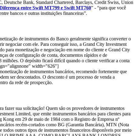
C, Deutsche Bank, Standard Chartered, Barclays, Credit Swiss, Union
Diferença entre Swift MT799 e Swift MT760
” - “para que você
ntre bancos e outras instituições financeiras”.
etização de instrumentos do Banco geralmente significa converter o
ir negociar com ele. Para conseguir isso, a Grand City Investment
ado para monetização e negociação em nome do cliente e Grand City
anças de configuração de conta, documentos rápidos e de
lhões. O depósito ficará difícil quando o cliente verificar a conta
align="alignnone" width="626"]
 monetização de instrumentos bancários, recomendo fortemente que
ser descontados. O desconto é um processo de venda a
entro da rede de prospecção.
ra fazer sua solicitação! Quem são os provedores de instrumentos
stment Limited, que emite instrumentos bancários para clientes para
ong Kong em 29 de maio de 1984 com o Registro de Empresa nº
bancários recém-cortados como BG (Garantia Bancária), MTN (Nota
todos outros tipos de instrumentos financeiros disponíveis por meio
S PELO PRIME AAA, COMO BARCLAYS BANK LONDRES,