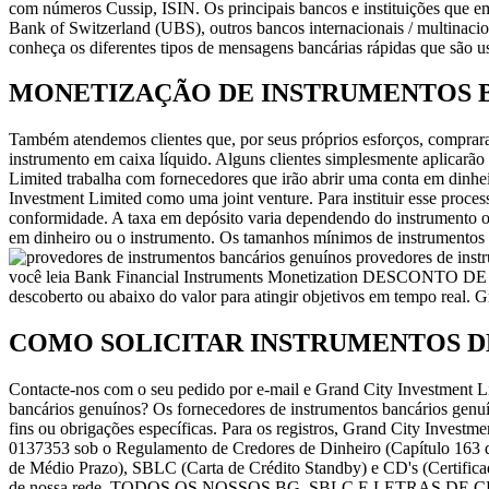
com números Cussip, ISIN. Os principais bancos e instituições que 
Bank of Switzerland (UBS), outros bancos internacionais / multinaci
conheça os diferentes tipos de mensagens bancárias rápidas que são usa
MONETIZAÇÃO DE INSTRUMENTOS 
Também atendemos clientes que, por seus próprios esforços, comprara
instrumento em caixa líquido. Alguns clientes simplesmente aplicarão
Limited trabalha com fornecedores que irão abrir uma conta em dinh
Investment Limited como uma joint venture. Para instituir esse proce
conformidade. A taxa em depósito varia dependendo do instrumento ou 
em dinheiro ou o instrumento. Os tamanhos mínimos de instrumentos 
provedores de instr
você leia Bank Financial Instruments Monetization DESCONTO D
descoberto ou abaixo do valor para atingir objetivos em tempo real. G
COMO SOLICITAR INSTRUMENTOS D
Contacte-nos com o seu pedido por e-mail e Grand City Investment Li
bancários genuínos? Os fornecedores de instrumentos bancários genuín
fins ou obrigações específicas. Para os registros, Grand City Inv
0137353 sob o Regulamento de Credores de Dinheiro (Capítulo 163 d
de Médio Prazo), SBLC (Carta de Crédito Standby) e CD's (Certificad
de nossa rede. TODOS OS NOSSOS BG, SBLC E LETRAS