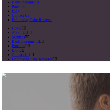
Bank Instruments
Portfolio
Blog
Contact Us
Debunking Fake Reviews
Home
About Us
Services
Bank Instruments
Portfolio
Blog
Contact Us
Debunking Fake Reviews