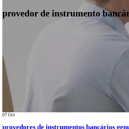
provedor de instrumento bancár
07
Oct
provedores de instrumentos bancários gen