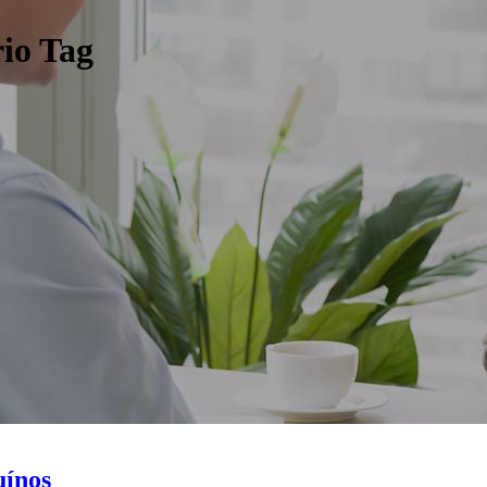
io Tag
uínos