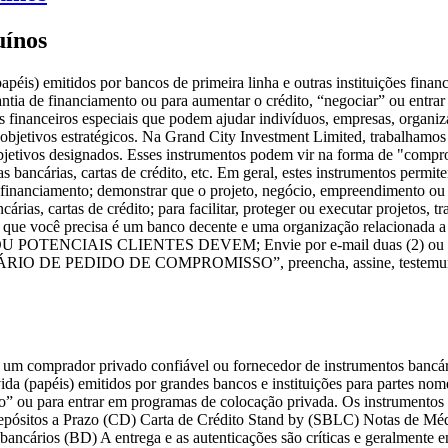
uínos
éis) emitidos por bancos de primeira linha e outras instituições finan
ntia de financiamento ou para aumentar o crédito, “negociar” ou entra
s financeiros especiais que podem ajudar indivíduos, empresas, organi
 objetivos estratégicos. Na Grand City Investment Limited, trabalhamos
s objetivos designados. Esses instrumentos podem vir na forma de "com
ncárias, cartas de crédito, etc. Em geral, estes instrumentos permitem 
financiamento; demonstrar que o projeto, negócio, empreendimento ou p
árias, cartas de crédito; para facilitar, proteger ou executar projetos, 
 o que você precisa é um banco decente e uma organização relaciona
IS CLIENTES DEVEM; Envie por e-mail duas (2) ou três (3) p
MULÁRIO DE PEDIDO DE COMPROMISSO”, preencha, assine, testemunhe
 comprador privado confiável ou fornecedor de instrumentos bancários
ida (papéis) emitidos por grandes bancos e instituições para partes no
io” ou para entrar em programas de colocação privada. Os instrument
Depósitos a Prazo (CD) Carta de Crédito Stand by (SBLC) Notas de Mé
ancários (BD) A entrega e as autenticações são críticas e geralm