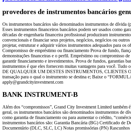
provedores de instrumentos bancários gen
Os instrumentos bancários são denominados instrumentos de dívida (pap
Esses instrumentos financeiros bancários podem ser usados como gara
décadas de engenharia financeira profissional produziram instrumento
convencionais e financiar seus projetos, negócios, negócios ou outros
projetar, estruturar e adquirir vários instrumentos adequados para o
Compromisso de empréstimo ou financiamento Prova de fundo, fianças ba
demonstrações financeiras e o perfil. Empréstimo ou compromisso de 
garantir financiamento e investimentos. Prova de fundos, garantias banc
instrumentos é que eles fornecem muitas vantagens para você. Tudo
DE QUALQUER UM DESTES INSTRUMENTOS, CLIENTES OU POTENCIA
transação para o qual o instrumento se destina e; Baixe o “FOR
apply@grandcityinvestment.com
BANK INSTRUMENT-B
Além dos “compromissos”, Grand City Investment Limited também é um
geral, os instrumentos bancários são denominados instrumentos de dív
como garantia de financiamento ou para aumentar o crédito, “comérc
instrumentos bancários são: Garantia Bancária (BG) Certificado de 
Documentário (DLC, SLC, LC) Notas promissórias (PN) Rascunhos b