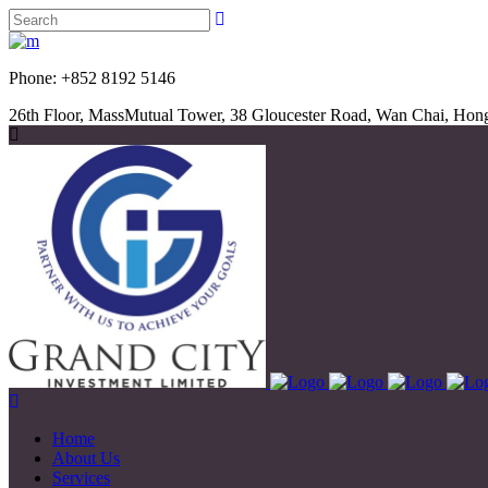
Phone: +852 8192 5
26th Floor, MassMutual Tower, 38 Gloucester Road, Wan Chai, Ho
Home
About Us
Services