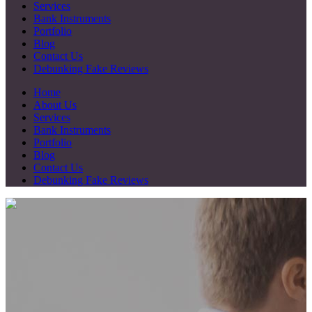
Services
Bank Instruments
Portfolio
Blog
Contact Us
Debunking Fake Reviews
Home
About Us
Services
Bank Instruments
Portfolio
Blog
Contact Us
Debunking Fake Reviews