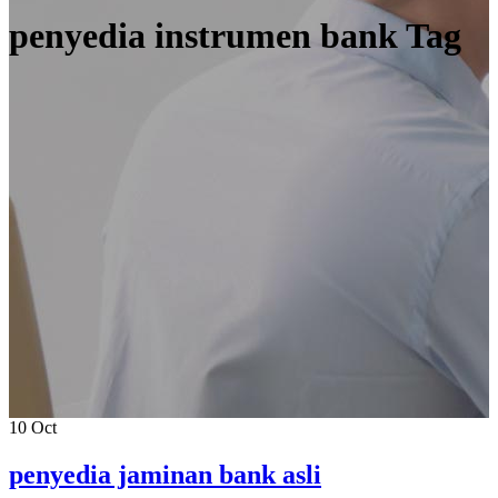
penyedia instrumen bank Tag
10
Oct
penyedia jaminan bank asli