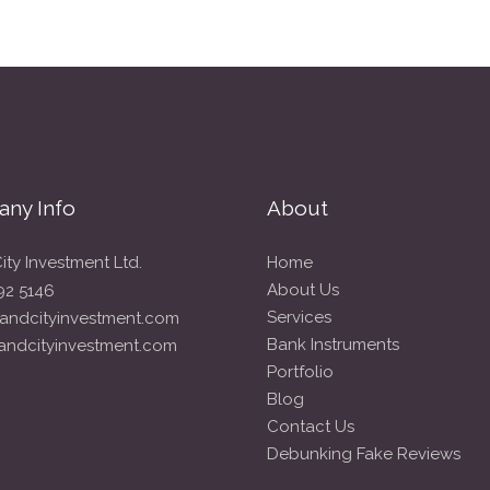
ny Info
About
ity Investment Ltd.
Home
About Us
92 5146
Services
andcityinvestment.com
Bank Instruments
andcityinvestment.com
Portfolio
Blog
Contact Us
Debunking Fake Reviews