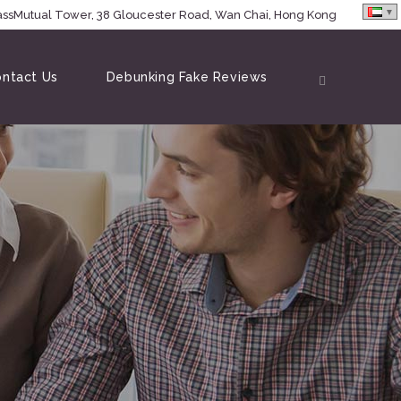
MassMutual Tower, 38 Gloucester Road, Wan Chai, Hong Kong
ntact Us
Debunking Fake Reviews