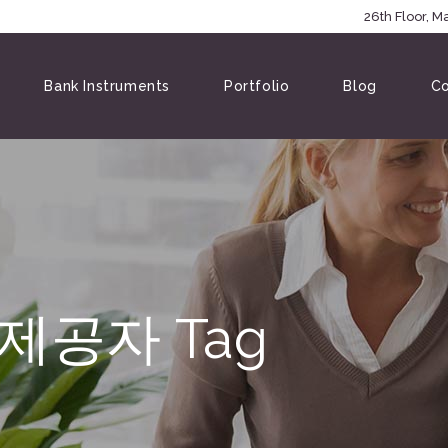
5146
26th Floor, 
Bank Instruments
Portfolio
Blog
Co
제공자 Tag