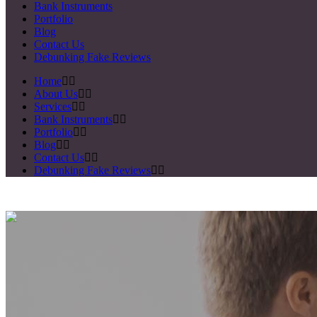
Bank Instruments
Portfolio
Blog
Contact Us
Debunking Fake Reviews
Home
About Us
Services
Bank Instruments
Portfolio
Blog
Contact Us
Debunking Fake Reviews