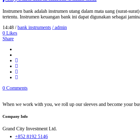
Instrumen bank adalah instrumen utang dalam mata uang (surat-surat
tertentu. Instrumen keuangan bank ini dapat digunakan sebagai jami
14:48 /
bank instruments
/ admin
0
Likes
Share
0 Comments
When we work with you, we roll up our sleeves and become your busi
Company Info
Grand City Investment Ltd.
+852 8192 5146