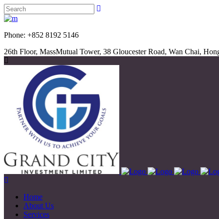
Phone: +852 8192 5
26th Floor, MassMutual Tower, 38 Gloucester Road, Wan Chai, Ho
Home
About Us
Services