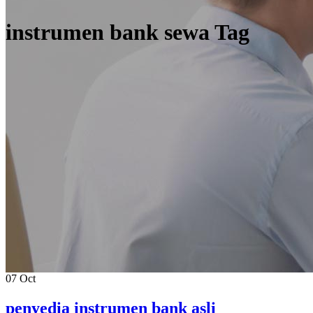
instrumen bank sewa Tag
07
Oct
penyedia instrumen bank asli